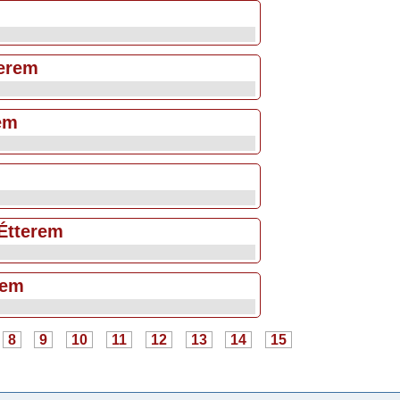
erem
rem
Étterem
rem
8
9
10
11
12
13
14
15