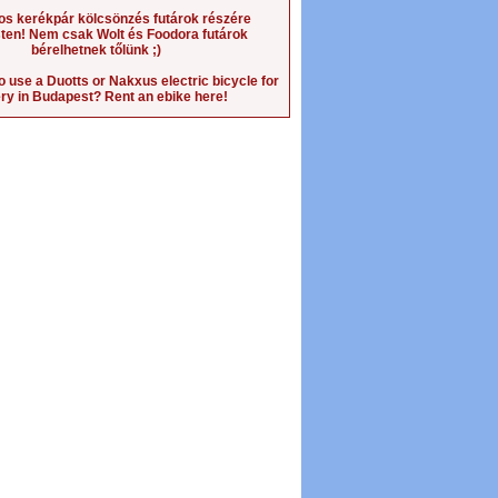
os kerékpár kölcsönzés futárok részére
en! Nem csak Wolt és Foodora futárok
bérelhetnek tőlünk ;)
o use a Duotts or Nakxus electric bicycle for
ery in Budapest? Rent an ebike here!