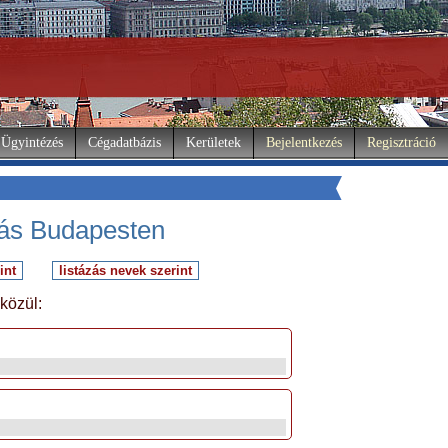
Ügyintézés
Cégadatbázis
Kerületek
Bejelentkezés
Regisztráció
vás Budapesten
 közül: