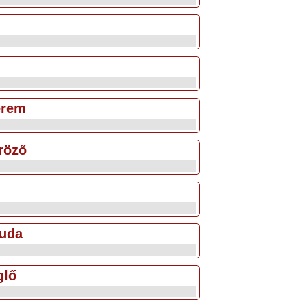
erem
röző
buda
glő