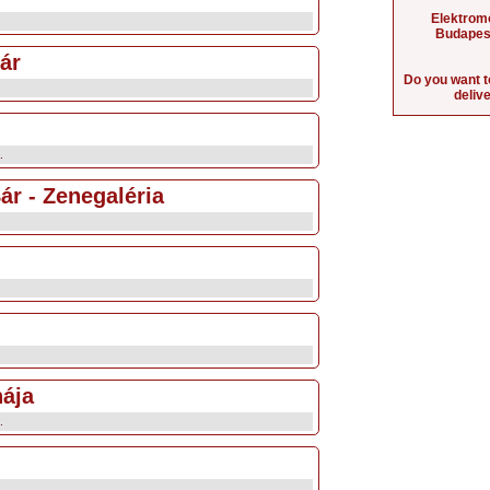
Elektrom
Budapest
ár
Do you want t
deliv
.
ár - Zenegaléria
ája
.