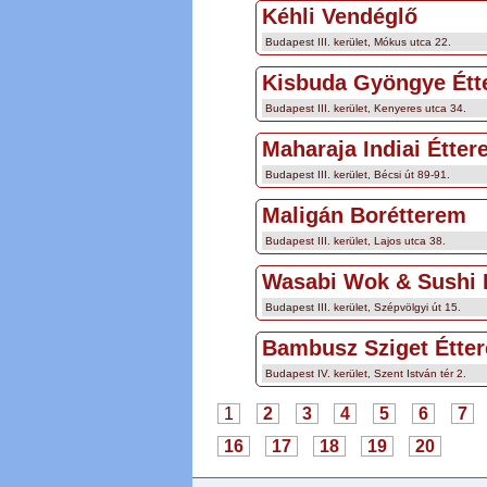
Kéhli Vendéglő
Budapest III. kerület, Mókus utca 22.
Kisbuda Gyöngye Étt
Budapest III. kerület, Kenyeres utca 34.
Maharaja Indiai Étte
Budapest III. kerület, Bécsi út 89-91.
Maligán Borétterem
Budapest III. kerület, Lajos utca 38.
Wasabi Wok & Sushi 
Budapest III. kerület, Szépvölgyi út 15.
Bambusz Sziget Étte
Budapest IV. kerület, Szent István tér 2.
1
2
3
4
5
6
7
16
17
18
19
20