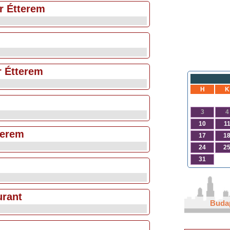
r Étterem
r Étterem
H
K
3
4
10
1
terem
17
1
24
2
31
urant
Buda