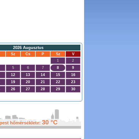
2026 Augusztus
Sz
Cs
P
Sz
V
1
2
5
6
7
8
9
1
12
13
14
15
16
8
19
20
21
22
23
5
26
27
28
29
30
30 °C
pest hőmérséklete: