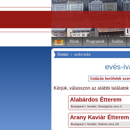
Hírek
Programok
Szállás
főoldal
»
evés-ivás
evés-i
Kérjük, válasszon az alábbi találatok
Alabárdos Étterem
Budapest I. kerület, Országház utca 2
Arany Kaviár Étterem
Budapest I. kerület, Ostrom utca 19.