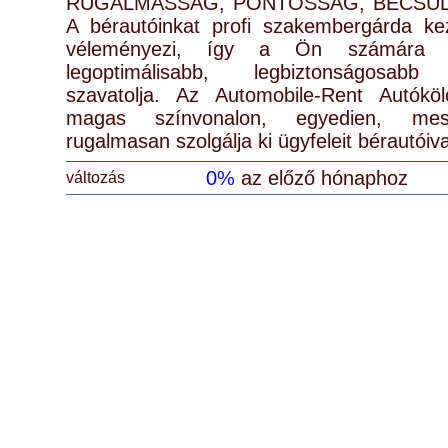
RUGALMASSÁG, PONTOSSÁG, BECSÜLET
A bérautóinkat profi szakembergárda kez
véleményezi, így a Ön számára a
legoptimálisabb, legbiztonságosabb
szavatolja. Az Automobile-Rent Autóköl
magas színvonalon, egyedien, mes
rugalmasan szolgálja ki ügyfeleit bérautóiva
0%
az előző hónaphoz
változás