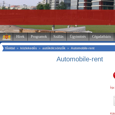
Hírek
Programok
Szállás
Ügyintézés
Cégadatbázis
főoldal
»
közlekedés
»
autókölcsönzők
»
Automobile-rent
Automobile-rent
Írja
Küld