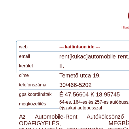
Hibát
web
--- kattintson ide ---
rent[kukac]automobile-rent
email
II.
kerület
Temető utca 19.
címe
30/466-5202
telefonszáma
É
47.56604
K
18.95745
gps koordináták
64-es, 164-es és 257-es autóbuss
megközelítés
éjszakai autóbusszal
Az Automobile-Rent Autókölcsönző
ODAFIGYELÉS, MEGBÍZHA