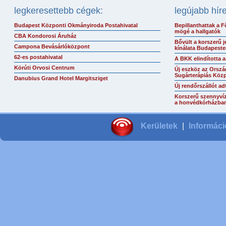
legkeresettebb cégek:
legújabb hír
Budapest Központi Okmányiroda Postahivatal
Bepillanthattak a F
mögé a hallgatók
CBA Kondorosi Áruház
Bővült a korszerű 
Campona Bevásárlóközpont
kínálata Budapest
62-es postahivatal
A BKK elindította a
Körúti Orvosi Centrum
Új eszköz az Orszá
Sugárterápiás Köz
Danubius Grand Hotel Margitsziget
Új rendőrszállót a
Korszerű szennyvíz
a honvédkórházba
Kerületek
|
Informáci