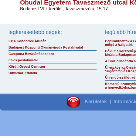
Óbudai Egyetem Tavaszmező utcai K
Budapest VIII. kerület, Tavaszmező u. 15-17.
legkeresettebb cégek:
legújabb hír
CBA Kondorosi Áruház
Bepillanthattak a F
mögé a hallgatók
Budapest Központi Okmányiroda Postahivatal
Bővült a korszerű 
Campona Bevásárlóközpont
kínálata Budapest
62-es postahivatal
A BKK elindította a
Körúti Orvosi Centrum
Új eszköz az Orszá
Sugárterápiás Köz
Udvarház Étterem
Új rendőrszállót a
Korszerű szennyvíz
a honvédkórházba
Kerületek
|
Informáci