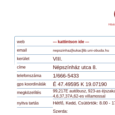
Hibát
web
--- kattintson ide ---
email
nepszinhaz[kukac]lib.uni-obuda.hu
VIII.
kerület
Népszínház utca 8.
címe
1/666-5433
telefonszáma
É
47.49595
K
19.07190
gps koordináták
99,217E autóbusz, 923-as éjszaka
megközelítés
4,6,37,37A,62-es villamossal
Hétfő, Kedd, Csütörtök: 8.00 - 1
nyitva tartás
Szerda: