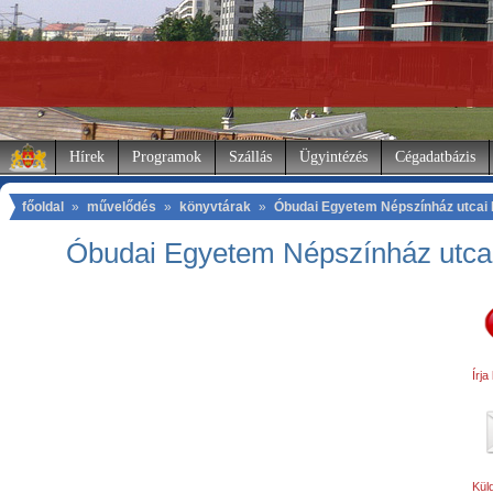
Hírek
Programok
Szállás
Ügyintézés
Cégadatbázis
főoldal
»
művelődés
»
könyvtárak
»
Óbudai Egyetem Népszínház utcai
Óbudai Egyetem Népszínház utca
Írja
Küld